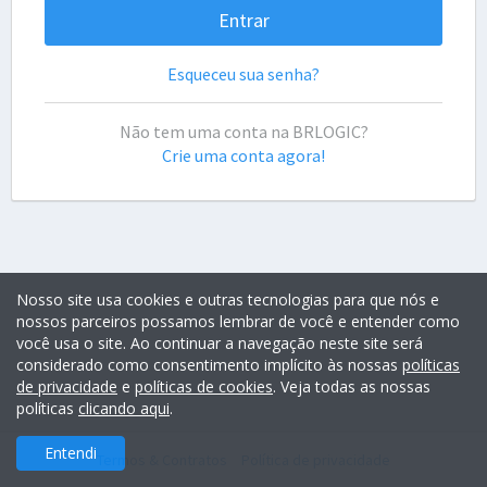
Esqueceu sua senha?
Não tem uma conta na BRLOGIC?
Crie uma conta agora!
Nosso site usa cookies e outras tecnologias para que nós e
nossos parceiros possamos lembrar de você e entender como
você usa o site. Ao continuar a navegação neste site será
considerado como consentimento implícito às nossas
políticas
de privacidade
e
políticas de cookies
. Veja todas as nossas
políticas
clicando aqui
.
Entendi
Termos & Contratos
Política de privacidade